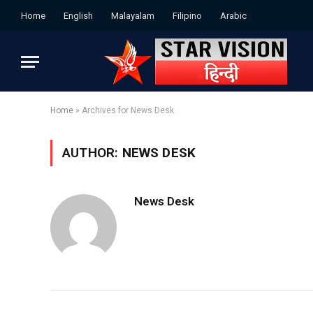
Home
English
Malayalam
Filipino
Arabic
Home
»
Archives for News Desk
AUTHOR:
NEWS DESK
News Desk