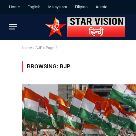
Home
English
Malayalam
Filipino
Arabic
Home
»
BJP
»
Page 2
BROWSING:
BJP